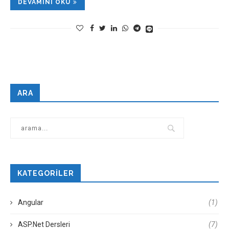
DEVAMINI OKU
ARA
KATEGORILER
Angular
(1)
ASP.Net Dersleri
(7)