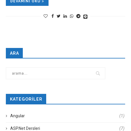
DEVAMINI OKU
ARA
KATEGORILER
Angular
(1)
ASP.Net Dersleri
(7)