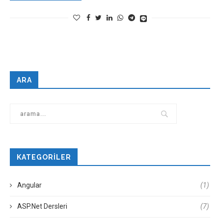
ARA
KATEGORILER
Angular
(1)
ASP.Net Dersleri
(7)