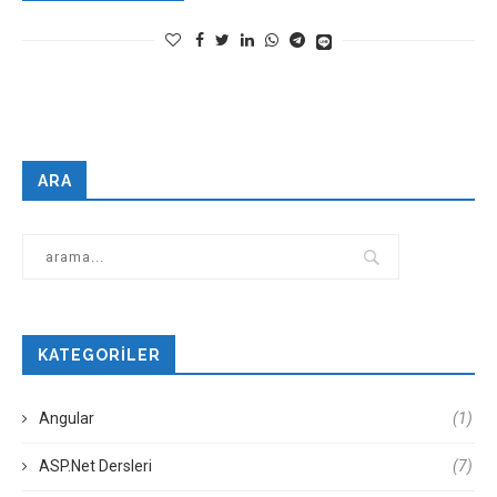
ARA
KATEGORILER
Angular
(1)
ASP.Net Dersleri
(7)