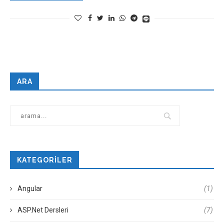
ARA
KATEGORILER
Angular
(1)
ASP.Net Dersleri
(7)