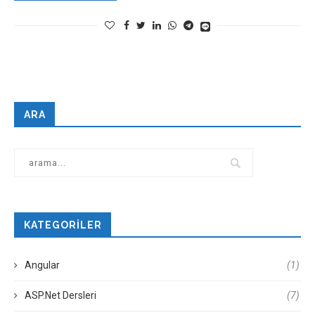
ARA
KATEGORILER
Angular
(1)
ASP.Net Dersleri
(7)