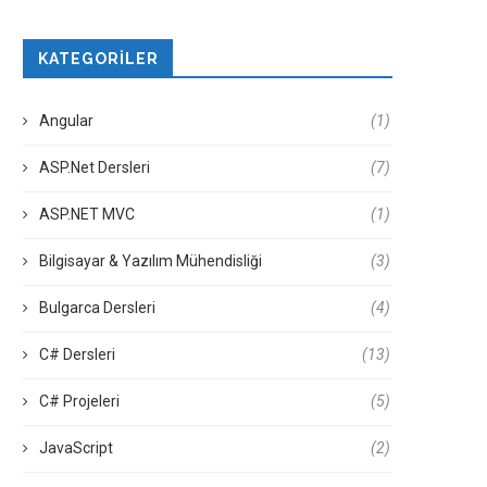
KATEGORILER
Angular
(1)
ASP.Net Dersleri
(7)
ASP.NET MVC
(1)
Bilgisayar & Yazılım Mühendisliği
(3)
Bulgarca Dersleri
(4)
C# Dersleri
(13)
C# Projeleri
(5)
JavaScript
(2)