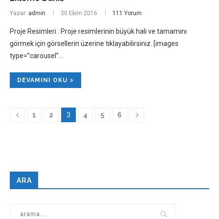
Yazar:
admin
30 Ekim 2016
111 Yorum
Proje Resimleri : Proje resimlerinin büyük hali ve tamamını
görmek için görsellerin üzerine tıklayabilirsiniz. [images
type=”carousel”…
DEVAMINI OKU
1
2
3
4
5
6
ARA