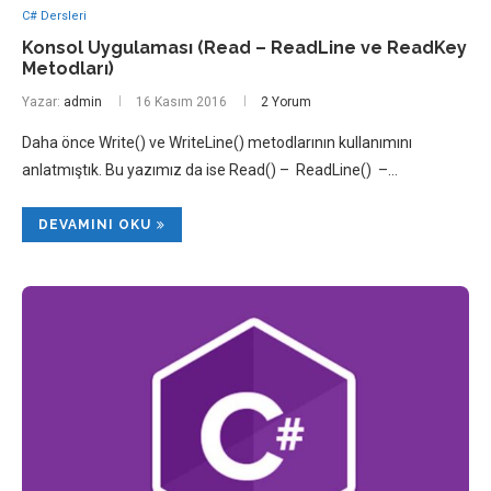
C# Dersleri
Konsol Uygulaması (Read – ReadLine ve ReadKey
Metodları)
Yazar:
admin
16 Kasım 2016
2 Yorum
Daha önce Write() ve WriteLine() metodlarının kullanımını
anlatmıştık. Bu yazımız da ise Read() – ReadLine() –…
DEVAMINI OKU