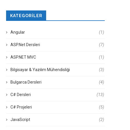
KATEGORILER
Angular
(1)
ASP.Net Dersleri
(7)
ASP.NET MVC
(1)
Bilgisayar & Yazılım Mühendisliği
(3)
Bulgarca Dersleri
(4)
C# Dersleri
(13)
C# Projeleri
(5)
JavaScript
(2)