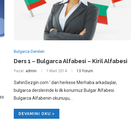
Bulgarca Dersleri
ş
Ders 1 – Bulgarca Alfabesi – Kiril Alfabesi
Yazar:
admin
1 Mart 2014
13 Yorum
SahinSezgin.com ‘ dan herkese Merhaba arkadaşlar,
bulgarca derslerinde ki ilk konumuz Bulgar Alfabesi.
ss
Bulgarca Alfabenin okunuşu,…
DEVAMINI OKU