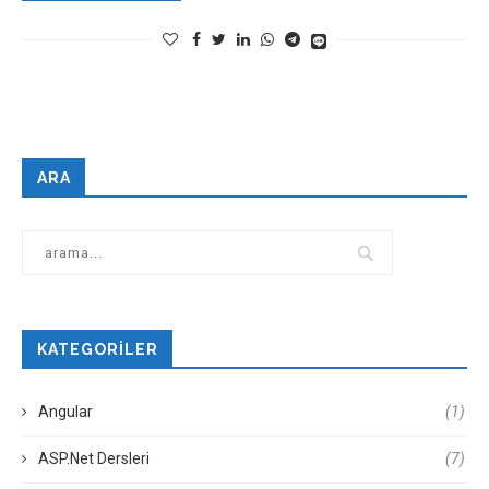
ARA
KATEGORILER
Angular
(1)
ASP.Net Dersleri
(7)